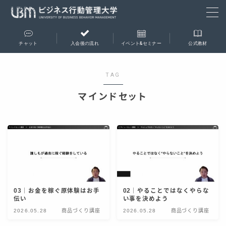
チャット
入会後の流れ
イベント&セミナー
公式教材
会員専用チャットルーム
TAG
入会後の流れ
マインドセット
イベント＆セミナー
支部会
合宿
成果報告会
事業相談会
セミナー
03｜お金を稼ぐ原体験はお手
02｜やることではなくやらな
伝い
い事を決めよう
2026.05.28
商品づくり講座
2026.05.28
商品づくり講座
公式教材