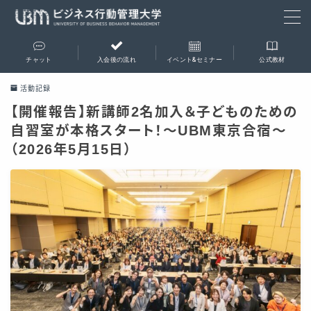
チャット
入会後の流れ
イベント&セミナー
公式教材
会員専用チャットルーム
活動記録
【開催報告】新講師2名加入＆子どものための
入会後の流れ
自習室が本格スタート！～UBM東京合宿～
（2026年5月15日）
イベント＆セミナー
支部会
合宿
成果報告会
事業相談会
セミナー
公式教材