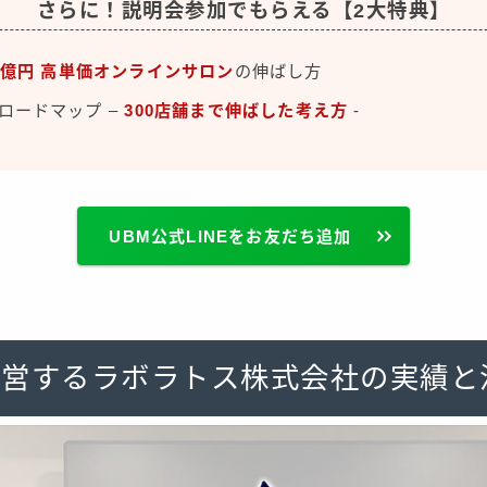
さらに！説明会参加でもらえる【2大特典】
8億円
高単価オンラインサロン
の伸ばし方
ードマップ –
300店舗まで伸ばした考え方
‐
UBM公式LINEをお友だち追加
を運営するラボラトス株式会社の実績と