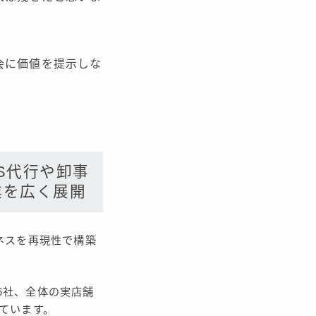
会に価値を提示しな
S代行や卸事
業を広く展開
ジネスを再現性で構築
。
6社、全体の実店舗
しています。