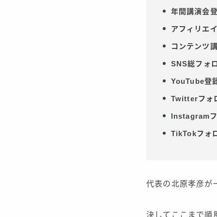
年間講演会登壇
アフィリエイ
コンテンツ講
SNS総フォロ
YouTube登
Twitterフ
Instagra
TikTokフ
代表の北原孝彦が
決してここまで順