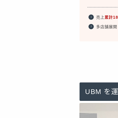
売上
累計1
多店舗展開ロ
UBM 