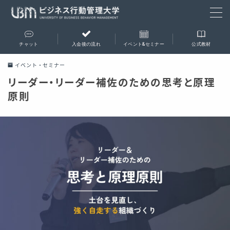
チャット
入会後の流れ
イベント&セミナー
公式教材
会員専用チャットルーム
イベント・セミナー
リーダー・リーダー補佐のための思考と原理
入会後の流れ
原則
イベント＆セミナー
支部会
合宿
成果報告会
事業相談会
セミナー
公式教材